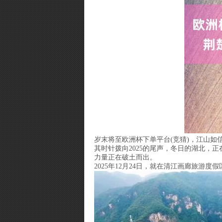
岁末将至欧洲杯下单平台(竞猜)，江山如
其时针拨向2025的尾声，冬日的湖北，
力量正在破土而出。
2025年12月24日，就在清江画廊旅游