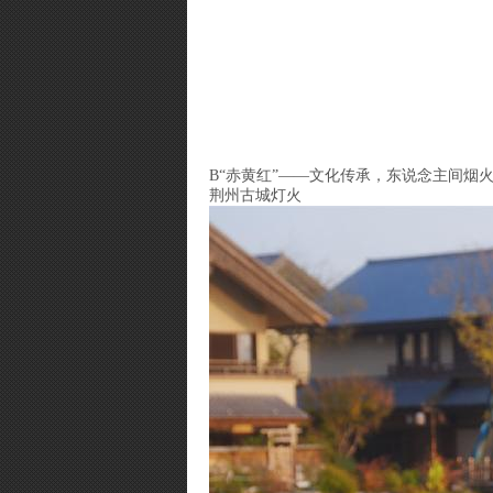
B“赤黄红”——文化传承，东说念主间烟
荆州古城灯火