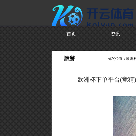
首页
资讯
旅游
你的位置：
欧洲
欧洲杯下单平台(竞猜