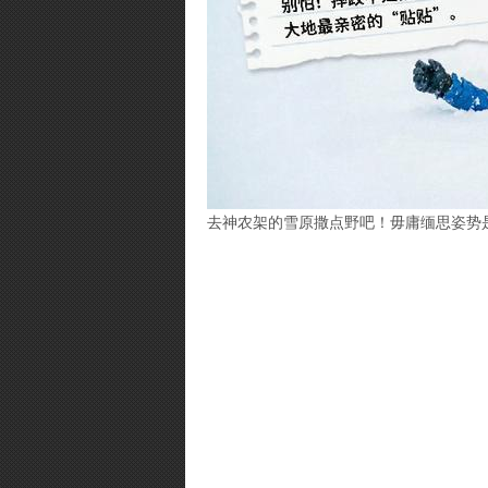
去神农架的雪原撒点野吧！毋庸缅思姿势