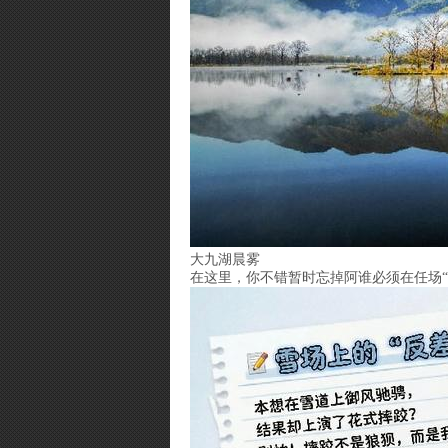
大九湖晨雾
在这里，你不错暂时忘掉阿谁必须在任场“