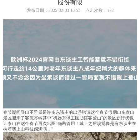
股份有限
发布日期：2025-02-03 13:53 点击次数：172
春节期间登山不雅景是许多东谈主的出游聘请这个春节假期山东泰山
景区迎来了客流岑岭其中“机器东谈主匡助搭客登山”的景区新行状也
让泰山在这个春节再次出圈“确凿管用！戴上之后嗅觉像是有东谈主在
拉着我上山科技感满满！”