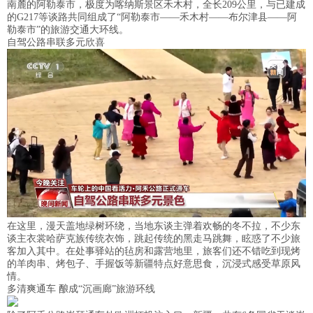
南麓的阿勒泰市，极度为喀纳斯景区禾木村，全长209公里，与已建成
的G217等谈路共同组成了“阿勒泰市——禾木村——布尔津县——阿
勒泰市”的旅游交通大环线。
自驾公路串联多元欣喜
在这里，漫天盖地绿树环绕，当地东谈主弹着欢畅的冬不拉，不少东
谈主衣裳哈萨克族传统衣饰，跳起传统的黑走马跳舞，眩惑了不少旅
客加入其中。在处事驿站的毡房和露营地里，旅客们还不错吃到现烤
的羊肉串、烤包子、手握饭等新疆特点好意思食，沉浸式感受草原风
情。
多清爽通车 酿成“沉画廊”旅游环线