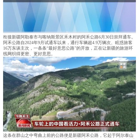
衔接新疆阿勒泰市与喀纳斯景区禾木村的阿禾公路6月30日崇拜通车。
阿禾公路自2024年9月试通车以来，通行车辆超4.9万辆次、眩惑旅客
16万东谈主次，一条条“最好意思公路”的开放，正在让新疆的旅游环
线网织得更密、更好意思。
这条在群山之中弯曲上前的公路便是新疆阿禾公路，它起于阿尔泰山