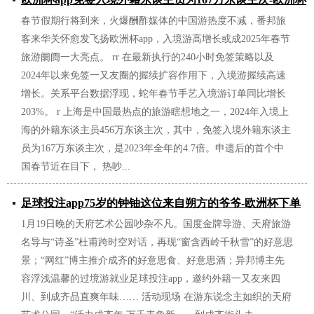
春节假期行将到来，火爆酬酢媒体的中国游热度不减，番邦旅
下单平台(竞猜)股份有限公司
客来华关怀愈发飞扬欧洲杯app，入境游高增长或成2025年春节
2025/10/15
旅游阛阓一大亮点。 rr 在最新执行的240小时免签策略以及
2024年以来免签一又友圈的握续扩容作用下，入境游握续高速
增长。关系平台数据浮现，蛇年春节手艺入境游订单同比增长
203%。 r 上海是中国最热点的旅游瞎想地之一，2024年入境上
海的外籍东谈主员456万东谈主次，其中，免签入境外籍东谈主
员为167万东谈主次，是2023年全年的4.7倍。申遗后的首个中
国春节近在目下， 热吵...
足球投注app75岁的钟铀这位来自朔方的爷爷-欧洲杯下单
1月19日晚的天府艺术公园吵杂不凡。国度金牌导游、天府旅游
平台(竞猜)股份有限公司
名导与“诗圣”杜甫跨时空对话，再现“窗含西岭千秋雪”的好意思
2025/10/14
景；“网红”博主推介成齐的好意思食、好意思酒；异邦博主先
容浮浅温馨的过境游就业足球投注app，邀约外籍一又友来四
川、到成齐品直爽年味…… 活动现场 在游东说念主如织的天府