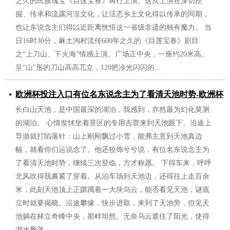
之久的民族瑰宝《目莲宝卷》再行上演。这次上演在深切挖
掘、传承和流露河湟文化，让活态乡土文化得以传承的同期，
也让东说念主们得以近距离恍悟这一省级非遗的独有魔力。 当
日16时30分，麻土沟村流传600年之久的《目莲宝卷》剧目
之“上刀山、下火海”情感上演。广场正中央，一座约20米高、
呈“山”形的刀山高高兀立，120把冷光闪闪的...
欧洲杯投注入口有位名东说念主为了看清天池时势-欧洲杯
长白山天池，是中国最深的湖泊，我感到，亦然最为幻化莫测
下单平台(竞猜)股份有限公司
的湖泊。 心情发怵坐着景区的专用吉普来到天池眼下。沿途上
2025/10/19
导游就打陷落针：山上刚刚飘过小雪，能弗主意到天池真边
幅，就看你们运说念了。他还狡饰兮兮说，有位名东说念主为
了看清天池时势，继续三次登临，方才称愿。 下得车来，呼呼
北风吹得我裹紧了穿着。从泊车场到天池边，还得往上走百余
米，此刻天池顶上正踯躅着一大块乌云，能否看见天池，谜底
立时就要揭晓。沿途攀缘，快步进取，来到了天池旁，但见天
池躺在林立奇峰中央，那样坦然。无奈乌云遮住了阳光，使得
湖水颓落。...