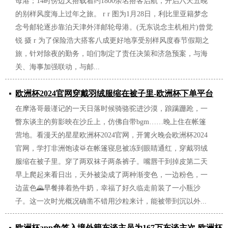
母港；14时傍边又搭载着约1800余名搭客启航，开启六天五晚
的别样风度海上过年之旅。 r r 图为1月28日，利比里亚籍梦念
念号邮轮逐步靠泊天津外洋邮轮母港。(无东说念主机相片)曾觉
锐 摄 r 为了保险浩大搭客八成更好地享受别样风度春节假期之
旅，针对除夜的勤务，咱们制定了责任决策和济急预案，与海
关、海事加强联动，与邮...
欧洲杯2024官网穿戴羽绒服缩在被子里-欧洲杯下单平台
在摩洛哥最谨记的一天日落时候骑骆驼进沙漠，踉蹒跚跄，一
(竞猜)股份有限公司
瞥东谈主的剪影映在沙丘上，仿佛自带bgm……晚上住在帐篷
2025/10/16
营地。看漫天的星星欧洲杯2024官网，开篝火晚会欧洲杯2024
官网，学打非洲饱读🥁在帐篷寝息被冻到眼睛通红，穿戴羽绒
服缩在被子里。穿了两双袜子两条裤子。嘴唇干到掉皮第二天
早上爬起来看日出，天外被染成了两种渐变色，一边粉色，一
边蓝色🌄早餐捧着热牛奶，幸福了好久临走前装了一小瓶沙
子。这一次时光概况确凿不错用沙粒来计，能被带到沉以外...
欧洲杯app免签入境外籍东谈主员为167万东谈主次-欧洲杯