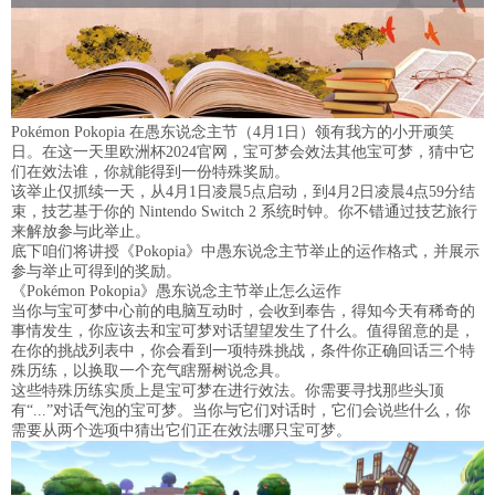
Pokémon Pokopia 在愚东说念主节（4月1日）领有我方的小开顽笑
日。在这一天里欧洲杯2024官网，宝可梦会效法其他宝可梦，猜中它
们在效法谁，你就能得到一份特殊奖励。
该举止仅抓续一天，从4月1日凌晨5点启动，到4月2日凌晨4点59分结
束，技艺基于你的 Nintendo Switch 2 系统时钟。你不错通过技艺旅行
来解放参与此举止。
底下咱们将讲授《Pokopia》中愚东说念主节举止的运作格式，并展示
参与举止可得到的奖励。
《Pokémon Pokopia》愚东说念主节举止怎么运作
当你与宝可梦中心前的电脑互动时，会收到奉告，得知今天有稀奇的
事情发生，你应该去和宝可梦对话望望发生了什么。值得留意的是，
在你的挑战列表中，你会看到一项特殊挑战，条件你正确回话三个特
殊历练，以换取一个充气瞎掰树说念具。
这些特殊历练实质上是宝可梦在进行效法。你需要寻找那些头顶
有“...”对话气泡的宝可梦。当你与它们对话时，它们会说些什么，你
需要从两个选项中猜出它们正在效法哪只宝可梦。