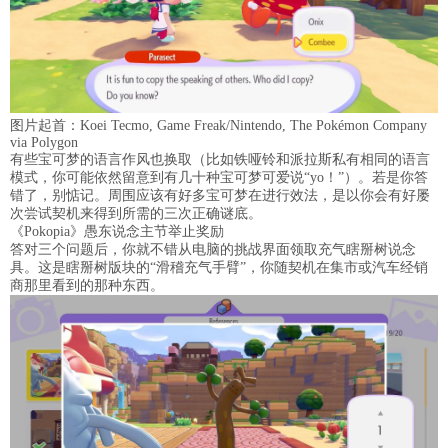
图片起首：Koei Tecmo, Game Freak/Nintendo, The Pokémon Company
via Polygon
有些宝可梦的语言作风也换取（比如铁哑铃和派拉斯私有相同的语言
模式，你可能依然留意到有几十种宝可梦可爱说“yo！”）。若是你答
错了，别惦记。周围应该有好多宝可梦在进行效法，是以你会有好屡
次尝试契机来得到所需的三次正确谜底。
《Pokopia》愚东说念主节举止奖励
答对三个问题后，你就不错从电脑的挑战界面领取充气瞎掰树说念
具。这是瞎掰树版块的“滑稽充气手臂”，你随契机在集市或汽车经销
商那里看到的那种东西。