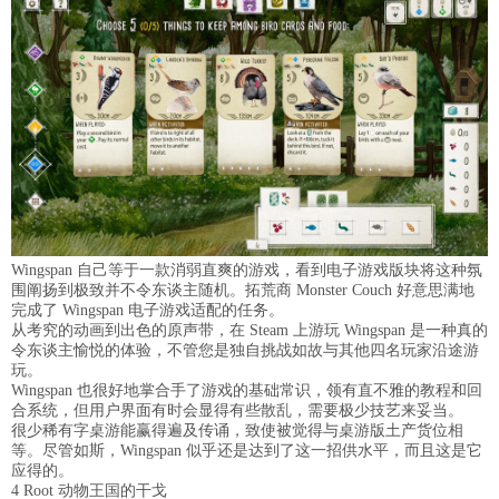
Wingspan 自己等于一款消弱直爽的游戏，看到电子游戏版块将这种氛
围阐扬到极致并不令东谈主随机。拓荒商 Monster Couch 好意思满地
完成了 Wingspan 电子游戏适配的任务。
从考究的动画到出色的原声带，在 Steam 上游玩 Wingspan 是一种真的
令东谈主愉悦的体验，不管您是独自挑战如故与其他四名玩家沿途游
玩。
Wingspan 也很好地掌合手了游戏的基础常识，领有直不雅的教程和回
合系统，但用户界面有时会显得有些散乱，需要极少技艺来妥当。
很少稀有字桌游能赢得遍及传诵，致使被觉得与桌游版土产货位相
等。尽管如斯，Wingspan 似乎还是达到了这一招供水平，而且这是它
应得的。
4 Root 动物王国的干戈