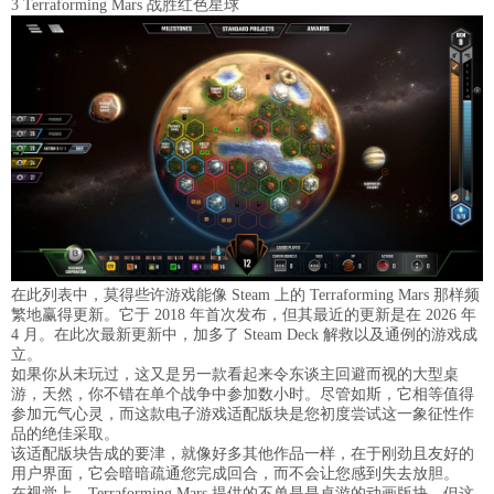
3 Terraforming Mars 战胜红色星球
在此列表中，莫得些许游戏能像 Steam 上的 Terraforming Mars 那样频
繁地赢得更新。它于 2018 年首次发布，但其最近的更新是在 2026 年
4 月。在此次最新更新中，加多了 Steam Deck 解救以及通例的游戏成
立。
如果你从未玩过，这又是另一款看起来令东谈主回避而视的大型桌
游，天然，你不错在单个战争中参加数小时。尽管如斯，它相等值得
参加元气心灵，而这款电子游戏适配版块是您初度尝试这一象征性作
品的绝佳采取。
该适配版块告成的要津，就像好多其他作品一样，在于刚劲且友好的
用户界面，它会暗暗疏通您完成回合，而不会让您感到失去放胆。
在视觉上，Terraforming Mars 提供的不单是是桌游的动画版块，但这