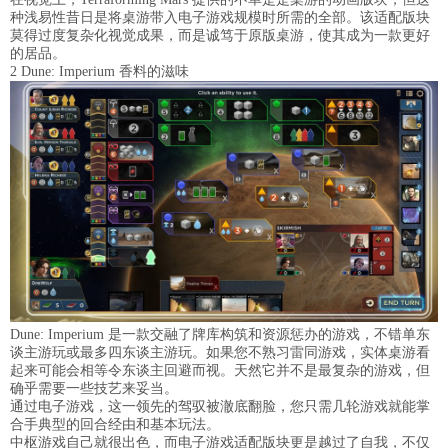
种浅易性昔日是将桌游带入电子游戏规模时所需的全部。该适配版块
莫得过度复杂化视觉成果，而是诚笃于原版桌游，使其成为一款更好
的居品。
2 Dune: Imperium 香料的滋味
Dune: Imperium 是一款交融了牌库构筑和资源惩办的游戏，不错单东
谈主游玩或最多四东谈主游玩。如果您不熟习雷同游戏，实体桌游看
起来可能会相等令东谈主回避而视。天然它并不是最复杂的游戏，但
确乎需要一些技艺来妥当。
通过电子游戏，这一领先的驾驭被澈底翻脸，您只需几轮游戏就能掌
合手典型的回合经由和基本玩法。
中枢游戏自己就很出色，而电子游戏适配版块更是越过了自我，不仅