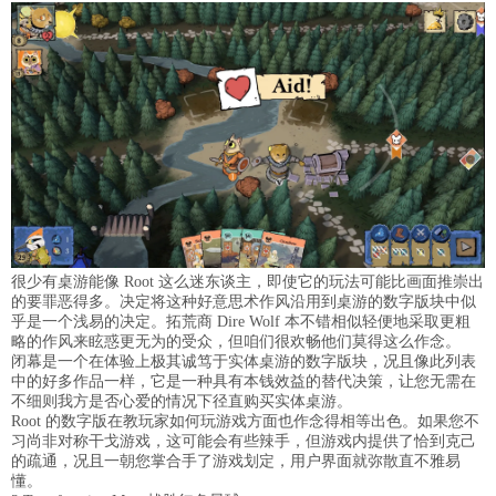
很少有桌游能像 Root 这么迷东谈主，即使它的玩法可能比画面推崇出
的要罪恶得多。决定将这种好意思术作风沿用到桌游的数字版块中似
乎是一个浅易的决定。拓荒商 Dire Wolf 本不错相似轻便地采取更粗
略的作风来眩惑更无为的受众，但咱们很欢畅他们莫得这么作念。
闭幕是一个在体验上极其诚笃于实体桌游的数字版块，况且像此列表
中的好多作品一样，它是一种具有本钱效益的替代决策，让您无需在
不细则我方是否心爱的情况下径直购买实体桌游。
Root 的数字版在教玩家如何玩游戏方面也作念得相等出色。如果您不
习尚非对称干戈游戏，这可能会有些辣手，但游戏内提供了恰到克己
的疏通，况且一朝您掌合手了游戏划定，用户界面就弥散直不雅易
懂。