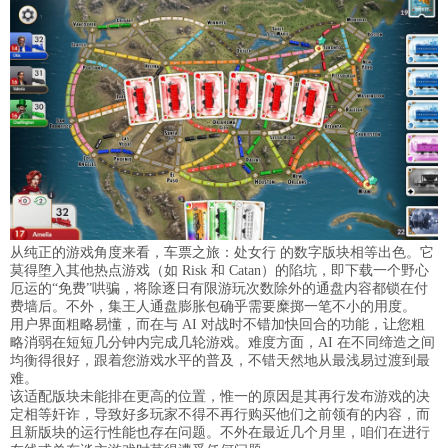
从纯正的游戏角度来看，车票之旅：处女行 的数字版块相等出色。它
莫得堕入其他热点游戏（如 Risk 和 Catan）的陷坑，即下载一个野心
厄运的“免费”哄骗，将除逐日有限游玩次数除外的通盘内容都锁在付
费墙后。不外，集王人通盘膨胀包确乎需要糜掷一笔不小的用度。
用户界面粗略易懂，而在与 AI 对战时不错加快回合的功能，让您粗
略消弱在短短几分钟内完成几轮游戏。难度方面，AI 在不同缔造之间
均衡得很好，跟着您游戏水平的普及，不错天然地从最浅易过渡到最
难。
该适配版块未能排在更高的位置，惟一的原因是其再行发布游戏的决
定相等奸诈，导致好多玩家不得不再行购买他们之前领有的内容，而
且新版块的运行性能也存在问题。不外在最近几个月里，咱们在进行