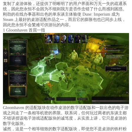
复制了桌游体验，还提供了明晰明了的用户界面和万无一失的疏通系
统，因此您永恒不会因为不细则我方是否作念错了什么而感到困惑。
刚劲的在线办事器和出色的单东谈主体验使 Dune: Imperium 成为
Steam 上最好的桌游适配作品之一，而且它的膨胀包也已同步上线，
因此您永恒不会繁难可供游玩的内容。
1 Gloomhaven 首屈一指
Gloomhaven 的适配版块在动作桌游的数字适配版和一款出色的电子游
戏之间走了一条相等机密的界限。联系词，任何玩过两者的东谈主都
不错讲授该电子游戏适配版块的诚笃度，从实质上讲，它只是桌游的
数字化版块。
诚然，这是一个相等细致的数字适配版块，即使您不是桌游的铁杆粉