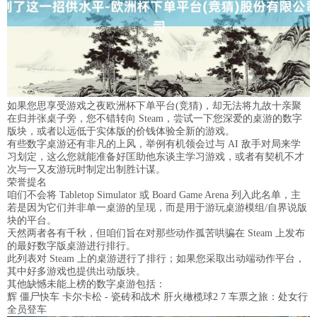
如果您思享受游戏之夜欧洲杯下单平台(竞猜)，却无法将九故十亲聚
在归并张桌子旁，您不错转向 Steam，尝试一下您深爱的桌游的数字
版块，或者以远低于实体版的价钱体验全新的游戏。
有些数字桌游还有非凡的上风，举例有机领会过与 AI 敌手对局来学
习划定，这么您就能准备好匡助他东谈主学习游戏，或者有契机不才
次与一又友游玩时制定出制胜计谋。
荣誉提名
咱们不会将 Tabletop Simulator 或 Board Game Arena 列入此名单，主
若是因为它们并非单一桌游的呈现，而是用于游玩桌游模组/自界说版
块的平台。
天然两者各有千秋，但咱们旨在对那些动作孤苦哄骗在 Steam 上发布
的最好数字版桌游进行排行。
此列表对 Steam 上的桌游进行了排行；如果您采取出动端动作平台，
其中好多游戏也提供出动版块。
其他缺憾未能上榜的数字桌游包括：
辉 僵尸快车 卡尔卡松 - 瓷砖和战术 肝火橄榄球2 7 车票之旅：处女行
全员登车