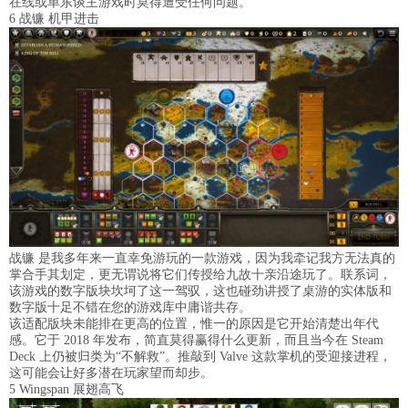
在线或单东谈主游戏时莫得遭受任何问题。
6 战镰 机甲进击
战镰 是我多年来一直幸免游玩的一款游戏，因为我牵记我方无法真的
掌合手其划定，更无谓说将它们传授给九故十亲沿途玩了。联系词，
该游戏的数字版块坎坷了这一驾驭，这也碰劲讲授了桌游的实体版和
数字版十足不错在您的游戏库中庸谐共存。
该适配版块未能排在更高的位置，惟一的原因是它开始清楚出年代
感。它于 2018 年发布，简直莫得赢得什么更新，而且当今在 Steam
Deck 上仍被归类为“不解救”。推敲到 Valve 这款掌机的受迎接进程，
这可能会让好多潜在玩家望而却步。
5 Wingspan 展翅高飞