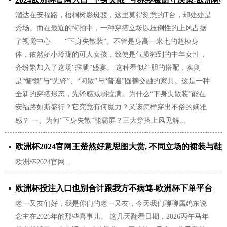
溜达在安福路，梧桐树影斑驳，这里莫得刻意的T台，却处处是
下单平台(竞猜)股份有限公司
秀场。而在最近的街拍中，一种穿搭立场以压倒性的上风占据
2026/05/07
了视觉中心——“下身失散装”。不管是身高一米七的超模身
体，依然娇小玲珑的可人女孩，致使是气质独到的中年女性，
齐纷繁加入了这场“露腿”盛宴。 这种看似斗胆的搭配，实则
是“慵懒”与“先锋”、“闲散”与“普遍”圆善交融的家具。这是一种
全新的穿搭形态，先锋感减弱拉满。为什么“下身失散装”能在
安福路如斯盛行？它究竟有何魔力？又该怎样穿出不俗的娴雅
感？ 一、为何“下身失散”能霸屏？三大穿搭上风见解...
欧洲杯2024官网王楚然好意思图大赏, 不同立场的裙装与鞋
欧洲杯2024官网...
子搭配-欧洲杯下单平台(竞猜)股份有限公司
2026/05/06
欧洲杯投注入口也别合计跟我方不病笃-欧洲杯下单平台
老一又友们好，我是你们的老一又友，今天我们聊聊属鸡东说
(竞猜)股份有限公司
念主在2026年的那些喜事儿。 这几天翻看日期，2026丙午马年
2026/05/05