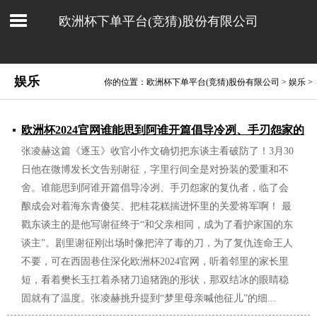
欧洲杯下单平台(竞猜)股份有限公司
娱乐
你的位置：
欧洲杯下单平台(竞猜)股份有限公司
>
娱乐
>
欧洲杯2024官网谁能思到阿谁开篇倡导冷冽、手刃怨家的
张凌赫这篇《逐玉》收官小作文确切把东谈主看破防了！3月30
复仇者-欧洲杯下单平台(竞猜)股份有限公司
日他在微博发长文告别谢征，字里行间全是对扮装的爱重和不
2026/05/12
舍。谁能思到阿谁开篇倡导冷冽、手刃怨家的复仇者，临了会
酿成会对着海东青傻笑、把桂花糕揣进怀里的关爱将军啊！ 最
戳东谈主的是他写谢征终于“和父亲相同，成为了看护家国的东
谈主”。剧里谢征刚出场时像把淬了毒的刀，为了复仇连命王人
不要，可在西固巷住深化欧洲杯2024官网，听着邻里的家长里
短，看着樊长玉扛着杀猪刀追猪跑的形状，那双结冰的眼睛稳
固就有了温度。张凌赫挑升提到“梦里母亲喊他征儿”的细...