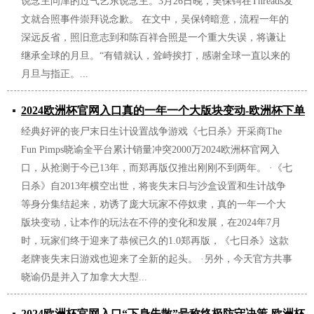
说念主问津的过气艺东说念主。3月26日晚，吴保锜在Threads发
文就合照事件崇拜说念歉。 在文中，吴保锜暗意，流程一年的
深远反省，照旧意志到和陈百祥合照是一个重大失误，将谦让
继承全球的月旦。“有错就认，耸峙挨打，感谢全球一直以来的
月旦与指正。...
2024欧洲杯官网入口真的一年一个大版块变动-欧洲杯下单
经典好评的丧尸末日生计设置战争游戏《七日杀》开采商The
平台(竞猜)股份有限公司
Fun Pimps晓谕全平台累计销量冲突2000万2024欧洲杯官网入
2026/05/08
口，从抢测于今已13年，而郑再版仅推出刚刚不到两年。 ·《七
日杀》自2013年横空出世，将丧失末日与沙盒设置和生计战争
等身分集结起来，劝诱了庞大玩家不停奴隶，真的一年一个大
版块变动，让本作的玩法在不停的变化和发展，在2024年7月
时，玩家们终于迎来了恭候已久的1.0郑再版，《七日杀》这款
老牌丧失末日游戏也迎来了全新的起头。 ·另外，今天官方共事
晓谕仍是并入了加拿大大型...
2024欧洲杯官网入口“下身失散”号称终极防守决策-欧洲杯