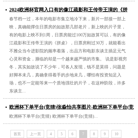
2024欧洲杯官网入口有的像江疏影和王传帝王演的《拼
春节档一过，本年的电影市集立地冷下来，新片一部接一部上
桌》-欧洲杯下单平台(竞猜)股份有限公司
映，真确能撑住日票房的如故那几部老片，新上映的片子里，
2026/05/01
有的电影上映不到1周，日票房能过100万如故算可以，有的像
江疏影和王传帝王演的《拼桌》，日票房刚过30万，就能看出
不雅众当今进影院的频率着落，出品方和电影东谈主插足元气
心灵和资金，濒临的却是一个越来越严慎的市集。 说是影视穷
冬，其实如故说了不少年，可各人发现，钱不是莫得，问题是
好脚本未几，真确拿得着手的步地未几，哪怕有投资知足入
场，也不一定能等来一个质地强壮的片子，在这种阶段，许多
东谈主...
欧洲杯下单平台(竞猜)张淼怡共享图片-欧洲杯下单平台(竞
欧洲杯下单平台(竞猜) 欧洲杯下单平台(竞猜)...
猜)股份有限公司
2026/04/30
首页
上一页
4
5
6
7
8
9
10