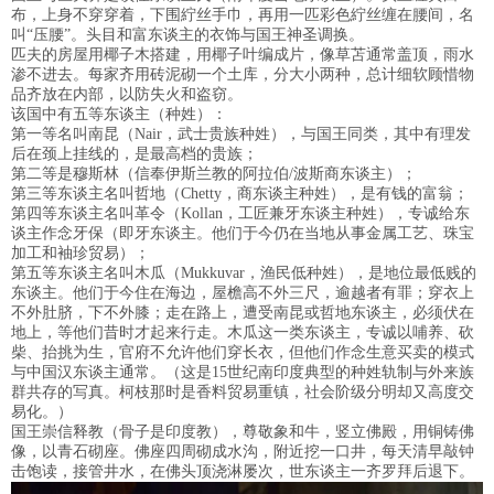
布，上身不穿穿着，下围紵丝手巾，再用一匹彩色紵丝缠在腰间，名
叫“压腰”。头目和富东谈主的衣饰与国王神圣调换。
匹夫的房屋用椰子木搭建，用椰子叶编成片，像草苫通常盖顶，雨水
渗不进去。每家齐用砖泥砌一个土库，分大小两种，总计细软顾惜物
品齐放在内部，以防失火和盗窃。
该国中有五等东谈主（种姓）：
第一等名叫南昆（Nair，武士贵族种姓），与国王同类，其中有理发
后在颈上挂线的，是最高档的贵族；
第二等是穆斯林（信奉伊斯兰教的阿拉伯/波斯商东谈主）；
第三等东谈主名叫哲地（Chetty，商东谈主种姓），是有钱的富翁；
第四等东谈主名叫革令（Kollan，工匠兼牙东谈主种姓），专诚给东
谈主作念牙保（即牙东谈主。他们于今仍在当地从事金属工艺、珠宝
加工和袖珍贸易）；
第五等东谈主名叫木瓜（Mukkuvar，渔民低种姓），是地位最低贱的
东谈主。他们于今住在海边，屋檐高不外三尺，逾越者有罪；穿衣上
不外肚脐，下不外膝；走在路上，遭受南昆或哲地东谈主，必须伏在
地上，等他们昔时才起来行走。木瓜这一类东谈主，专诚以哺养、砍
柴、抬挑为生，官府不允许他们穿长衣，但他们作念生意买卖的模式
与中国汉东谈主通常。（这是15世纪南印度典型的种姓轨制与外来族
群共存的写真。柯枝那时是香料贸易重镇，社会阶级分明却又高度交
易化。）
国王崇信释教（骨子是印度教），尊敬象和牛，竖立佛殿，用铜铸佛
像，以青石砌座。佛座四周砌成水沟，附近挖一口井，每天清早敲钟
击饱读，接管井水，在佛头顶浇淋屡次，世东谈主一齐罗拜后退下。