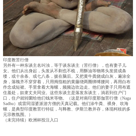
印度教苦行僧
另外有一种东谈主名叫浊，等于谈东谈主（苦行僧），也有妻子儿
女。他们从出身起，头发从不剃也不梳，用酥油等物将头发搓成条
缕，或十余条、或七八条，披在脑后。又把黄牛粪烧成白灰，遍涂全
身，落魄齐不穿穿着，只用拇指粗的黄藤绕两圈绑缚腰间，再用白布
作念成短裙。手里拿着大海螺，频频边吹边走。他们的妻子只用布遮
住羞处，奴隶丈夫同业。这些东谈主是落发东谈主，淌若到住户门
口，住户就转圜给他们钱米等物。（这是对南印度那伽苦行僧（Naga
Sadhu）或雷同湿婆派游方僧的天真记载。他们涂牛粪、裸身、吹海
螺，是典型印度教苦行特征，与释教、伊斯兰教并存，体现柯枝的多
元宗教氛围。）
（未完待续）欧洲杯投注入口