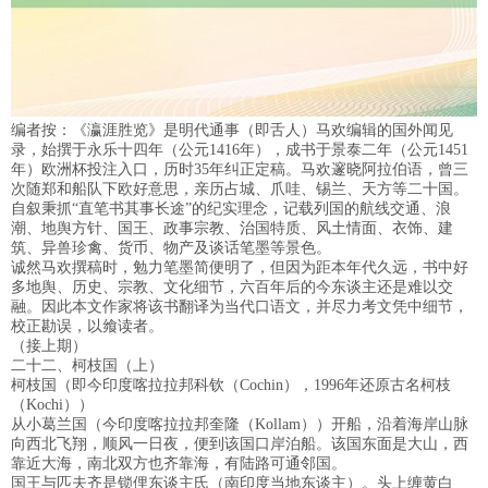
编者按：《瀛涯胜览》是明代通事（即舌人）马欢编辑的国外闻见
录，始撰于永乐十四年（公元1416年），成书于景泰二年（公元1451
年）欧洲杯投注入口，历时35年纠正定稿。马欢邃晓阿拉伯语，曾三
次随郑和船队下欧好意思，亲历占城、爪哇、锡兰、天方等二十国。
自叙秉抓“直笔书其事长途”的纪实理念，记载列国的航线交通、浪
潮、地舆方针、国王、政事宗教、治国特质、风土情面、衣饰、建
筑、异兽珍禽、货币、物产及谈话笔墨等景色。
诚然马欢撰稿时，勉力笔墨简便明了，但因为距本年代久远，书中好
多地舆、历史、宗教、文化细节，六百年后的今东谈主还是难以交
融。因此本文作家将该书翻译为当代口语文，并尽力考文凭中细节，
校正勘误，以飨读者。
（接上期）
二十二、柯枝国（上）
柯枝国（即今印度喀拉拉邦科钦（Cochin），1996年还原古名柯枝
（Kochi））
从小葛兰国（今印度喀拉拉邦奎隆（Kollam））开船，沿着海岸山脉
向西北飞翔，顺风一日夜，便到该国口岸泊船。该国东面是大山，西
靠近大海，南北双方也齐靠海，有陆路可通邻国。
国王与匹夫齐是锁俚东谈主氏（南印度当地东谈主）。头上缠黄白