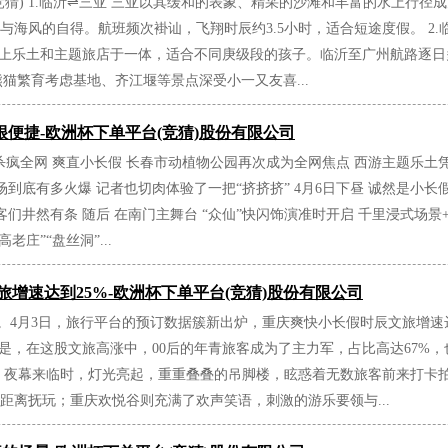
猜) 1.临沂⇌三亚 三亚以其缓和的表象、精采的沙滩和丰富的水上行径
海风的自得。航班频次褂讪，飞翔时辰约3.5小时，适合短途度假。 2.
水上乐土和主题旅店于一体，适合不同庚级段的孩子。临沂至广州航路逐日多
熊猫繁育考虑基地、齐江堰等景点深受小一又友喜...
便捷-欧洲杯下单平台(竞猜)股份有限公司
假杀疯全网 爽直小长假 长春市动植物公园再次成为全网焦点 西游主题乐土
场到底有多火爆 记者也切肉体验了一把“挤挤挤” 4月6日下昼 诚然是小
搭客们井然有条 随后 在南门主舞台 “众仙”快闪饰演准时开启 千里浸式场
老庄”“盘丝洞”...
旅增速达到25%-欧洲杯下单平台(竞猜)股份有限公司
进。4月3日，旅行平台的预订数据簇新出炉，重庆爽快小长假时辰文旅增速
标是，在这股文旅高涨中，00后的年青旅客成为了主力军，占比高达67%
，夜幕来临时，灯光亮起，重重叠叠的吊脚楼，眩惑着无数旅客前来打卡
距离抚玩；重庆欢悦谷则充满了欢声笑语，刺激的游乐要领与...