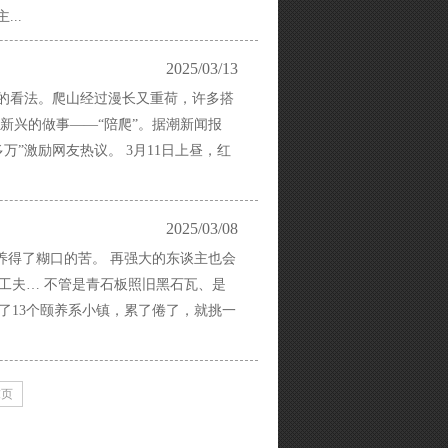
..
2025/03/13
我的看法。爬山经过漫长又重荷，许多搭
新兴的做事——“陪爬”。据潮新闻报
万”激励网友热议。 3月11日上昼，红
2025/03/08
养得了糊口的苦。 再强大的东谈主也会
工夫… 不管是青石板照旧黑石瓦、是
了13个颐养系小镇，累了倦了，就挑一
末页