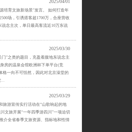
2025/04/01
源培育文旅新场景”发言。 如何打造年
00场，引诱搭客超1700万，合座营收
万东说念主次，单日最高客流近10万东说
2025/03/30
关门”之类的题目，充盈着腹地东说念主
身房的温泉会馆欧洲杯下单平台(竞
体格一向不可恬然，因此对北京澡堂的
..
2025/03/29
文化和旅游宣传实行活动在“山歌响起的地
四川文旅开展“一年四季游四川”一项迫切
，推介全省春季文旅资源、指标地和性情