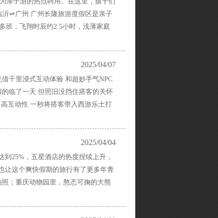
成为亲子游的热点聘用。在这里，孩子们
临沂⇌广州 广州长隆旅游度假区是亲子
班，飞翔时辰约2.5小时，浅薄家庭
2025/04/07
凭借千里浸式互动体验 和超妙手气NPC
长假的临了一天 但照旧没挡住搭客的关怀
景+高互动性 一秒将搭客带入西游乐土打
2025/04/04
达到25%，五星酒店的热度捏续上升，
，也让这个爽快假期的旅行有了更多年青
拍照；重庆动物园里，憨态可掬的大熊