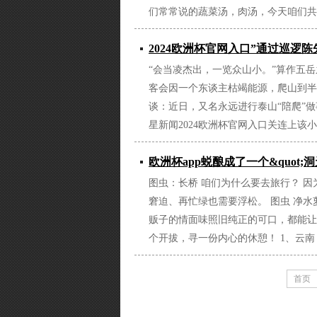
们常常说的蔬菜汤，肉汤，今天咱们共享
2024欧洲杯官网入口”通过巡逻
“会当凌杰出，一览众山小。”算作五
客会因一个东谈主枯竭能源，爬山到半
谈：近日，又名永远进行泰山“陪爬”做事
星新闻2024欧洲杯官网入口关连上该
欧洲杯app蜕酿成了一个&quot;
图虫：长桥 咱们为什么要去旅行？ 
窘迫、再忙绿也需要浮松。 图虫 净
贩子的情面味照旧纯正的可口，都能让
个开拔，寻一份内心的休憩！ 1、云南 
首页