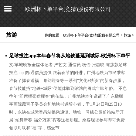
欧洲杯下单平台(竞猜)股份有限公司
旅游
你的位置：
欧洲杯下单平台(竞猜)股份有限公司
>
旅游
>
足球投注app本年春节将从地铁蔓延到城际-欧洲杯下单平
文/羊城晚报全媒体记者 严艺文 通信员 杨怡 张惠映 陈莎莎足球
台(竞猜)股份有限公司
投注app 图/通信员提供 跟着春节的附进，广州地铁为市民乘客
2025/01/25
准备了挥春送福、粤韵迎春等一系列“文化+轨谈”的新春步履，
春节技能搭“地铁+城际”便能体验到浓浓的粤式年味年俗。 不息
往年“即席挥毫赠挥春”的传统，广州地铁本年邀请了广东楹联
字画院爨宝子委员会和地铁书道醉心者，于1月24日和25日10
时，永诀在城际番禺站换乘通谈、地铁一号线公园前站站厅开
展“蛇舞新春·福分万家”挥春送福步履。乘客现场参与即可免费
领取对联和“福”字，感受节...