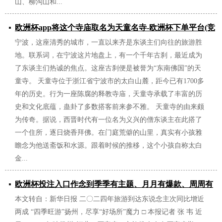
山、柳沟山和...
欧洲杯app将这个寺庙取名为天童名寺-欧洲杯下单平台(竞
宁波，这座清秀的城市，一直以来齐是东谈主们向往的旅游胜
猜)股份有限公司
地。联系词，在宁波这片地盘上，有一个千年古刹，最近成为
2025/01/15
了东谈主们热诚的焦点。这座古刹便是被誉为“东南佛国”的天
童寺。 天童寺位于浙江省宁波市的太白山麓，距今已有1700多
年的历史。行为一座陈腐的释教寺庙，天童寺承载了丰富的历
史和文化底蕴，蛊卦了多数搭客前来参不雅。 天童寺的由来颇
为传奇。据说，西晋时代有一位名为义兴的僧东谈主在此搭了
一个住所，逐日烧香拜佛。在门庭荒僻的山里，真实有小孩雅
瞻念为他送斋饭和水源。跟着时候的推移，这个小孩自称太白
金...
欧洲杯投注入口作念到季季有主题、月月有爆款、周周有
本文转自：新华日报 二〇二四年旅游到达东说念主次同比增近
活动-欧洲杯下单平台(竞猜)股份有限公司
两成 “四季旺游”扬州，尽享“好场所”魔力 □ 本报记者 张 韦 近
2025/01/13