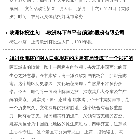
及文旅活动，同期推出五大主题旅游贯通，营造出浓浓的过年
氛围。 文艺活动迎新春 1月25日（腊月二十六）至28日（大除
夕）时间，在河汉奥体优托邦花市举办...
欧洲杯投注入口 ​​​-欧洲杯下单平台(竞猜)股份有限公司
街边小店，上海欧洲杯投注入口，1991年摄。 ​​​...
2025/01/18
2024欧洲杯官网入口张坝村的房屋布局造成了一个祯祥的
隔离城市的喧嚣，踏上一段私有的旅程，去发现中国西北的原
汉字“寿”-欧洲杯下单平台(竞猜)股份有限公司
生态之好意思。在甘肃省，有一派欢欣如画的场合，那即是陇
2025/01/16
南。这个地区历史悠久，文化底蕴深厚，当然景不雅多姿多
彩。今天，咱们将一同踏上陇南之旅，探索其几大令东谈主酣
醉的景点。 姚寨沟：原生态胜地 姚寨沟，位于甘肃陇南市，是
一个历史悠久、文化深厚的旅游胜地。这个场合有着多重魔
力，既有着古羌、藏民族纯朴的遗凮，又领有古羌族的古迹。
姚寨沟被誉为中国西北地区的原生态胜地，四季齐宜，让东谈
主心神专注。 这个景区可分为青龙山、上黄、擂饱读山、马