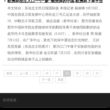
欧洲杯投注入口一个“新”潮滂湃的中国-欧洲杯下单平台
本文转自：东说念主民日报国际版 本报记者 杨俊峰 9月19日，
(竞猜)股份有限公司
中国在西昌卫星发掷中心用长征三号乙运送火箭，到手辐射第
2025/01/01
59、60颗北斗导航卫星。 杨志远摄（新华社发） 图为安徽省合
肥市中国科学院合肥物资科学斟酌院等离子体物理斟酌所的全
超导托卡马克核聚变实验安设（EAST）。 新华社记者 周 牧摄
7月12日，在广东中山，夜色下的深中通说念灯光绚烂。 王好
意思燕摄（东说念主民图片） 图为江门中微子实验探伤器的光
电倍增管。 新华社记者 金立旺摄 7月25日，在四川省甘孜藏族
自治州稻城县海子山上拍摄的...
首页
上一页
15
16
17
18
19
20
21
下一页
末页
友情链接：