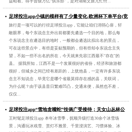
益昭着。得手晋级万亿“俱乐部”，是对湖南文旅冗忙付...
足球投注app小镇的模样有了少量变化-欧洲杯下单平台(竞
旅行是一项可以的行径足球投注app，它能让咱们消弱心扉，轩
猜)股份有限公司
敞眼界，每个东说念主外出前都要先遴选一个目的地，那么每
2025/01/08
个东说念主在遴选目的地时，一般都会遴选比拟出名的景点，
可在这些景点中，有些是妥贴预期的，但有些却令东说念主失
望，不如一些不出名的所在，今天就来先容江西最不“存在”的
县。 据我所知，江西不是一个发展很好的省份，经济和旅游都
很好，但城乡之间已经有差距的，上犹他县，一定有许多东说
念主不知说念，毕竟它是哪个省最莫得存在感的县，关联词，
为什么呢？由于该县昔日繁难凹凸，交通未便，虽然也不差，
仅仅...
足球投注app“雪地贪嘴蛇”技俩广受接待；天女山丛林公
王时髦足球投注app 本年冰雪季，抚顺升级打造30余个冰雪场
园-欧洲杯下单平台(竞猜)股份有限公司
景，沟通玩冰戏雪、赏灯不雅景、千里浸演艺、习惯体验、冰
2025/01/06