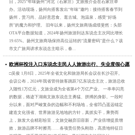
日，2025“年味扬州”河北（石家庄）文旅推介会在石家庄举
办。活动现场，扬州向搭客发出“年味”邀约：接待搭客春节到
扬州，赏习尚、品好意思食、逛古城、泡温泉，感受“好场
所”的魔力和护理。 旧年以来，扬州文旅商场成绩斐然：头部
OTA平台数据知道，2024年扬州旅游到达东说念主次同比增长
19.65%。扬州文旅商场保持高位运转的“流量密码”是什么？该
市文广旅局讲求东说念主暗示，春...
欧洲杯投注入口东说念主民人人旅游出行、失业度假心愿
□吴俊 1月8日，2025年全省文化和旅游局长会议在长沙召开。
强烈-欧洲杯下单平台(竞猜)股份有限公司
会议公布，2024年我省管待旅客跳跃7亿东说念主次，旅游总收
2025/01/11
入随性1万亿元，文旅业成为全省第4个万亿产业。 一串串闪亮
的数据，烙迹下湖南文旅东说念主勇猛、拼搏的身影。一段时
分以来，面对严峻复杂的边幅和不利场地，全省凹凸遥远锚定
建造文化强省、世界旅游见地地的方针，真抓实干，乘势而
上，旅发大会精彩纷呈，文旅交融弃旧容新，产业倍增提质增
效，旅游品牌不时擦亮……各项责任势头刚劲，高质地特征日