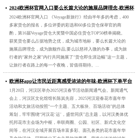
2024欧洲杯官网入口要么长篇大论的施展品牌理念-欧洲杯
2024欧洲杯官网入口 《Voyage新旅行》经由半年多的考虑，400
下单平台(竞猜)股份有限公司
多家货仓的报名，多位评委的彩选和60多位货仓保举官的商
2025/01/23
酌，第16届Voyage货仓大奖暨中国必住货仓TOP50榜单揭晓。
获奖货仓要么占据地势之优，成为城市地标，要么长篇大论的
施展品牌理念，成为旗舰作品;要么以慈祥入微的办事，成为旅
行者的“家外之家”内行共同施展了“货仓即生涯边幅”这一主题，
让旅行者在路上的每一个夜晚，皆值得期待。...
欧洲杯app让市民近距离感受浓浓的年味-欧洲杯下单平台
1月20日，河汉区举办2025河汉春节活动新闻通气会。新闻通气
(竞猜)股份有限公司
会上，河汉区文化馆馆长陈岚先容，2025河汉迎春花市嘉年华
2025/01/21
活动和文旅活动按照“一个主题、五大板块、百场活动”的总体
筹划，牢牢围绕“河汉花‘运’，盛世同庆”总主题，以河汉奥体优
托邦花市主会场为中枢，串联商圈、公园、社区、新式文化空
间等，在河汉全域开展百场丰富多彩、面孔各类的花市嘉年华