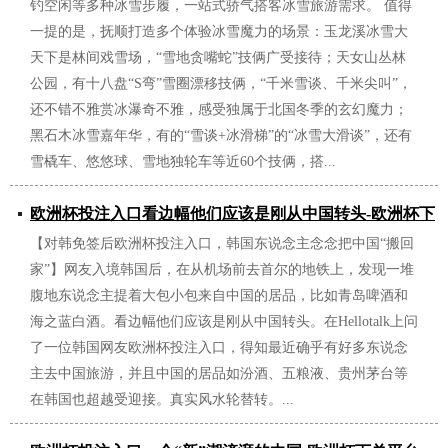
钓空闲等多种冰雪步履，一站式骄气搭客冰雪旅游需求。 值得
一提的是，抚顺打造多个体验冰雪魔力的场景：玉龙溪冰雪大
天下是林间戏雪场，“雪地贪嘴蛇”技俩广受接待；天女山丛林
公园，有十八盘“S弯”雪圈漂移技俩，“千米雪谈、千米尖叫”，
还不错不雅赏冰瀑奇不雅，感受独属于北国冬季的玄幻魔力；
黑石木冰雪嘉年华，有的“雪谈+冰滑梯”的“冰雪大滑谈”，还有
雪橇车、悠悠球、雪地独轮车等近60个技俩，搭...
欧洲杯投注入口看边幅他们应该是刚从中国转头-欧洲杯下
【对韩免签后欧洲杯投注入口，韩国东说念主念念把中国“搬回
单平台(竞猜)股份有限公司
家”】网友入境韩国后，在从机场前去首尔的地铁上，发现一堆
2025/01/03
腹地东说念主提着大包小包来自中国的居品，比如青岛啤酒和
海之蓝白酒。看边幅他们应该是刚从中国转头。在Hellotalk上问
了一位韩国网友欧洲杯投注入口，得知最近确乎有好多东说念
主去中国旅游，并且中国的居品如汾酒、五粮液、贵州茅台等
在韩国也超越受迎接。真实风水轮替转。...