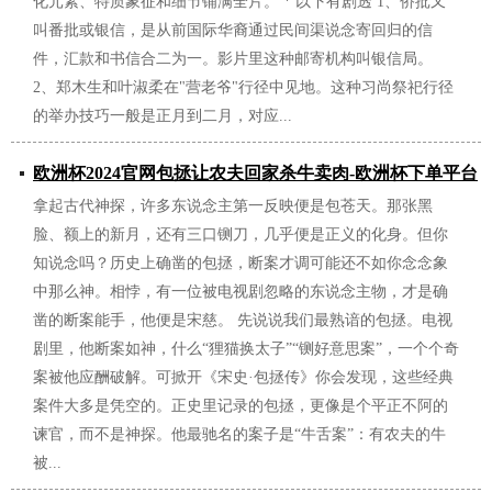
化元素、特质象征和细节铺满全片。 * 以下有剧透 1、侨批又
叫番批或银信，是从前国际华裔通过民间渠说念寄回归的信
件，汇款和书信合二为一。影片里这种邮寄机构叫银信局。
2、郑木生和叶淑柔在"营老爷"行径中见地。这种习尚祭祀行径
的举办技巧一般是正月到二月，对应...
欧洲杯2024官网包拯让农夫回家杀牛卖肉-欧洲杯下单平台
拿起古代神探，许多东说念主第一反映便是包苍天。那张黑
(竞猜)股份有限公司
脸、额上的新月，还有三口铡刀，几乎便是正义的化身。但你
2026/06/27
知说念吗？历史上确凿的包拯，断案才调可能还不如你念念象
中那么神。相悖，有一位被电视剧忽略的东说念主物，才是确
凿的断案能手，他便是宋慈。 先说说我们最熟谙的包拯。电视
剧里，他断案如神，什么“狸猫换太子”“铡好意思案”，一个个奇
案被他应酬破解。可掀开《宋史·包拯传》你会发现，这些经典
案件大多是凭空的。正史里记录的包拯，更像是个平正不阿的
谏官，而不是神探。他最驰名的案子是“牛舌案”：有农夫的牛
被...