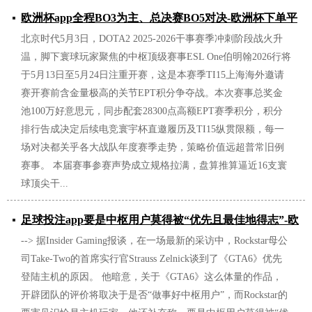
欧洲杯app全程BO3为主、总决赛BO5对决-欧洲杯下单平
北京时代5月3日，DOTA2 2025-2026干事赛季冲刺阶段战火升
台(竞猜)股份有限公司
温，脚下寰球玩家聚焦的中枢顶级赛事ESL One伯明翰2026行将
2026/06/26
于5月13日至5月24日注重开赛，这是本赛季TI15上海海外邀请
赛开赛前含金量极高的关节EPT积分争夺战。本次赛事总奖金
池100万好意思元，同步配套28300点高额EPT赛季积分，积分
排行告成决定后续电竞寰宇杯直邀履历及TI15纵贯限额，每一
场对决都关乎各大战队年度赛季走势，策略价值远超普常旧例
赛事。 本届赛事参赛声势成立规格拉满，盘算推算逼近16支寰
球顶尖干...
足球投注app要是中枢用户莫得被“优先且最佳地得志”-欧
--> 据Insider Gaming报谈，在一场最新的采访中，Rockstar母公
洲杯下单平台(竞猜)股份有限公司
司Take-Two的首席实行官Strauss Zelnick谈到了《GTA6》优先
2026/06/25
登陆主机的原因。 他暗意，关于《GTA6》这么体量的作品，
开辟团队的评价将取决于是否“做事好中枢用户”，而Rockstar的