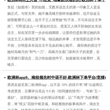
拿起《如懿传》里的如懿，无数东说念主的第一印象王人是温
台(竞猜)股份有限公司
婉正式、与世无争。她不像高晞月那样张扬犀利，也不似金玉
2026/06/29
妍那般费尽心机，连天子王人曾赞她“性子淡，不与东说念主争
抢”。可即是这么一个看似对后位、恩宠王人绝不防御的女东说
念主，却在深宫里一步步站稳脚跟，让那些仍是欺辱过她的东
说念主王人落得悲凄下场。细品她的本事，才发现那边是不争
不抢，分明是杀东说念主不见血的诛心能手。 最经典的莫过于
她对高晞月的“和气一刀”。高晞月仗着门第和天子的宠爱，在
宫里横行霸说念，没少给如懿使绊子。如懿被坐冷板凳时，高
晞月...
欧洲杯app9、南枝领先时中语不好-欧洲杯下单平台(竞猜)
票房反超至第二欧洲杯app，以不及 10% 的排片率"搏"出超两亿
股份有限公司
考虑票房，豆瓣评分高达 9.0 的《给阿嬷的情书》，号称"五一
2026/06/28
最好"。 这部题材偏小众的潮汕语电影，以"下南洋"为故事配
景，将"情义"四肢中枢灵魂。和睦雅致的叙事画风中，场合文