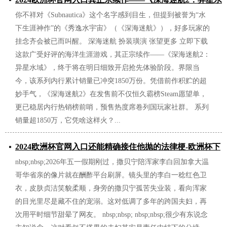
你不祥对《Subnautica》这个名字感到目生，但提到被誉为“水
域》-欧洲杯下单平台(竞猜)股份有限公司
下生涯神作”的《秀逸水宇宙》（《深海迷航》），好多玩家的
2026/07/03
挂念齐会被已而叫醒。 深海迷航 扮装璜演 张望更多 立即下载
这款广受好评的海洋生涯游戏，其正宗续作——《深海迷航2：
异星水域》，终于将在明日细致开启抢先体验阶段。界限当
今，该系列内行累计销量已冲突1850万份。凭借前作积贮的超
妙手气，《深海迷航2》在发售前不仅恒久霸榜Steam愿望单，
更已稳居内行热销榜前哨，预售热度席卷列国玩家社群。 系列
销量超1850万，它凭啥这样火？...
2024欧洲杯官网入口还能精确接住他抛的法律梗-欧洲杯下
nbsp;nbsp;2026年五一假期刚过，撒贝宁陪浑家李白回加拿大温
单平台(竞猜)股份有限公司
哥华省亲的像片就在酬酢平台刷屏。镜头里的李白一稔红色卫
2026/07/02
衣，皮肤贞洁笑貌柔顺，身旁的撒贝宁孤苦失业装，看向浑家
的目光里尽是藏不住的宠溺。这对低调了多年的跨国夫妇，再
次用平时细节甜晕了网友。 nbsp;nbsp; nbsp;nbsp;很少有东说念