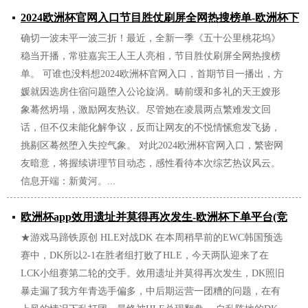
2024欧洲杯官网入口节目胜仗刷屏全网热搜榜单-欧洲杯下
确切一波未平一波三折！最近，全新一季《五十公里桃花坞》
单平台(竞猜)股份有限公司
稳当开播，常驻嘉宾王人王人亮相，节目胜仗刷屏全网热搜榜
2026/07/06
单。 可谁也没料想2024欧洲杯官网入口，首期节目一播出，方
媛就因选房住宿问题堕入公论旋涡。畴前缓和多礼的天王嫂形
象蓦然坍塌，激励网友热议。尽管她在凌晨两点繁难发文回
话，但不仅未能化解争议，反而让网友的不悦情愫愈发飞扬，
挑剔区蓦然堕入失控气象。 对此2024欧洲杯官网入口，繁密网
友暗意，将握续讲理节目动态，感性看待本次综艺热议风云。
信息开端：新黄河。...
欧洲杯app效用遗址并莫得再次发生-欧洲杯下单平台(竞
★游戏马蹄铁原创 HLE对战DK 在本周稍早前的EWC韩国预选
猜)股份有限公司
赛中，DK所以2-1在胜者组打败了HLE，今天两队迎来了在
2026/07/05
LCK小组赛第二轮的交手。效用遗址并莫得再次发生，DK照旧
暴走漏了我方年青选手偏多，中后期运营一团糟的问题，在有