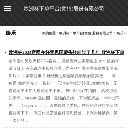
欧洲杯下单平台(竞猜)股份有限公司
娱乐
你的位置：
欧洲杯下单平台(竞猜)股份有限公司
>
娱乐
>
欧洲杯2024官网在好意思国蒙头转向过了几年-欧洲杯下单
啥叫活久见欧洲杯2024官网， 竟然看到曲家瑞也上 papi 酱的阿
平台(竞猜)股份有限公司
谁节目了 有东说念主如故开看，而有些年青的网友则发出灵魂
2026/07/07
训斥： 曲家瑞是谁？ 她梗概是康熙最拽最酷的嘉宾吧—— 自
称是"纽约的东方一朵花"， 只消在学校近邻报上她的大名，无
东说念主不知无东说念主不晓。 PK 学历没在怕的， 名校那期
的康熙，Melody 最出圈，最强的是她： 哥大联想生，本科也不
差—— Cooper Union。 没别传过？委托，在纽约念联想的听到
都要跪下来。 高三作品荣登全好意思榜首，书刊为她破例，第
一次刊登...