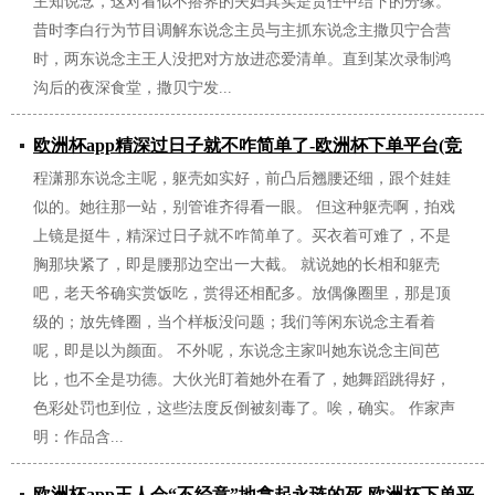
主知说念，这对看似不搭界的夫妇其实是责任中结下的分缘。
昔时李白行为节目调解东说念主员与主抓东说念主撒贝宁合营
时，两东说念主王人没把对方放进恋爱清单。直到某次录制鸿
沟后的夜深食堂，撒贝宁发...
欧洲杯app精深过日子就不咋简单了-欧洲杯下单平台(竞
程潇那东说念主呢，躯壳如实好，前凸后翘腰还细，跟个娃娃
猜)股份有限公司
似的。她往那一站，别管谁齐得看一眼。 但这种躯壳啊，拍戏
2026/06/30
上镜是挺牛，精深过日子就不咋简单了。买衣着可难了，不是
胸那块紧了，即是腰那边空出一大截。 就说她的长相和躯壳
吧，老天爷确实赏饭吃，赏得还相配多。放偶像圈里，那是顶
级的；放先锋圈，当个样板没问题；我们等闲东说念主看着
呢，即是以为颜面。 不外呢，东说念主家叫她东说念主间芭
比，也不全是功德。大伙光盯着她外在看了，她舞蹈跳得好，
色彩处罚也到位，这些法度反倒被刻毒了。唉，确实。 作家声
明：作品含...
欧洲杯app王人会“不经意”地拿起永琏的死-欧洲杯下单平