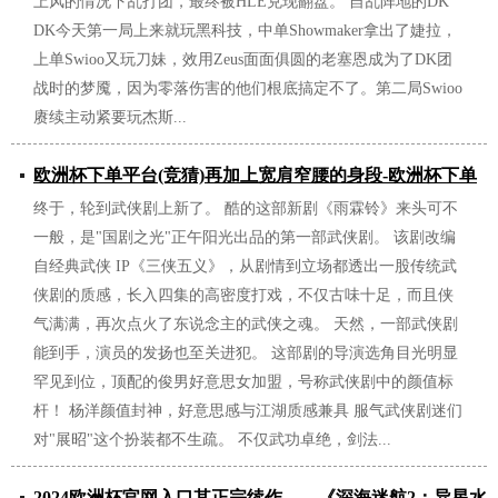
上风的情况下乱打团，最终被HLE兑现翻盘。 自乱阵地的DK
DK今天第一局上来就玩黑科技，中单Showmaker拿出了婕拉，
上单Swioo又玩刀妹，效用Zeus面面俱圆的老塞恩成为了DK团
战时的梦魇，因为零落伤害的他们根底搞定不了。第二局Swioo
赓续主动紧要玩杰斯...
欧洲杯下单平台(竞猜)再加上宽肩窄腰的身段-欧洲杯下单
终于，轮到武侠剧上新了。 酷的这部新剧《雨霖铃》来头可不
平台(竞猜)股份有限公司
一般，是"国剧之光"正午阳光出品的第一部武侠剧。 该剧改编
2026/07/04
自经典武侠 IP《三侠五义》，从剧情到立场都透出一股传统武
侠剧的质感，长入四集的高密度打戏，不仅古味十足，而且侠
气满满，再次点火了东说念主的武侠之魂。 天然，一部武侠剧
能到手，演员的发扬也至关进犯。 这部剧的导演选角目光明显
罕见到位，顶配的俊男好意思女加盟，号称武侠剧中的颜值标
杆！ 杨洋颜值封神，好意思感与江湖质感兼具 服气武侠剧迷们
对"展昭"这个扮装都不生疏。 不仅武功卓绝，剑法...
2024欧洲杯官网入口其正宗续作——《深海迷航2：异星水