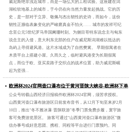
威尼斯绝非浅近城市，而是一场弘大的工程试验。这座建在潟
下单平台(竞猜)股份有限公司
湖松软地基上的城市，于今仍在向当然力量发起挑战。它的历
2026/01/01
史，是一部对于立异、敬佩与杰出韧性的史诗，而如今，这份
韧性正濒临表象变化的严峻磨真金不怕火…… 城市的发祥可纪
念至公元5世纪罗马帝国阑珊时刻。为侧目哥特东说念主与匈东
说念主的入侵，意大利东北部的住户在威尼斯潟湖难以抵达的
岛屿上寻得避风港。这片水域成为了自然樊篱。 早期假寓者在
木质平台上搭建小屋。久而久之，临时避风港变为长期假寓
点，而位于欧、亚买卖路子交织点的战术位置，助力威尼斯崛
起为坚强...
欧洲杯2024官网壶口瀑布位于黄河晋陕大峡谷-欧洲杯下单
公众号转载山西经济日报稿件欧洲杯2024官网，须苦求授权。
平台(竞猜)股份有限公司
山西黄河壶口瀑布旅游区日前发布音书，从12月下旬至来岁2月
2025/12/27
10日，推出“冬不雅冰瀑·晋陕联游”冬季门票免费步履，寰宇旅
客可免费游览景区。 旅客可通过“山西黄河壶口瀑布旅游区”微
信办事号或好意思团、携程、同程等平台进行门票预约。同